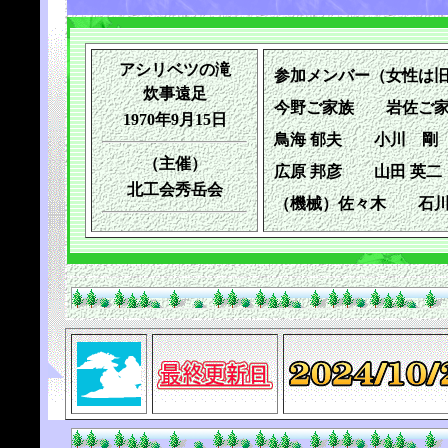
アシリベツの滝
参加メンバー（女性は
炊事遠足
今野ご家族 岩佐ご家
1970年9月15日
鳥海 郁夫 小川 剛
（主催）
広原 邦彦 山田 英
北工会秀岳会
（機械）佐々木 石川